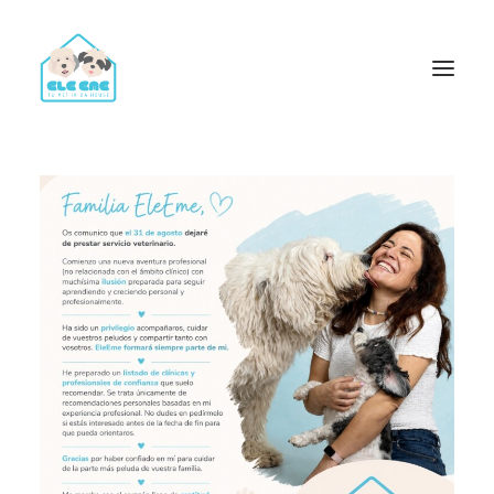
Trámites y Certificados para Viajar con Perros y Gatos
Vacunación y Desparasitación
Consulta Veterinaria
Análisis Clínicos Veterinarios a Domicilio
Servicio de Ecografías y Ecocardiografías para perros y
gatos
Identificación y Documentación para Perros y Gatos
Radiografías, Cirugías, Endoscopias y Limpiezas Dentales
Certificados Oficiales de Salud y Certificados PPP