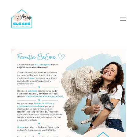
Trámites y Certificados para Viajar con Perros y Gatos
Vacunación y Desparasitación
Consulta Veterinaria
Análisis Clínicos Veterinarios a Domicilio
Servicio de Ecografías y Ecocardiografías para perros y
gatos
Identificación y Documentación para Perros y Gatos
Radiografías, Cirugías, Endoscopias y Limpiezas Dentales
Certificados Oficiales de Salud y Certificados PPP