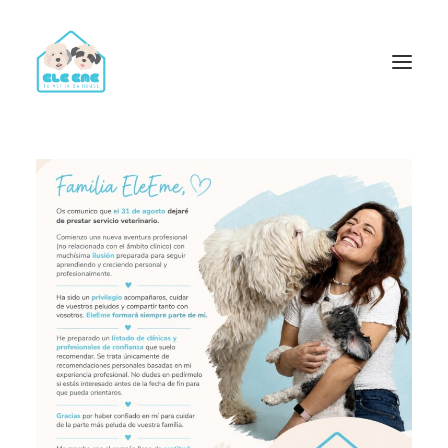
Trámites y Certificados para Viajar con Perros y Gatos
Vacunación y Desparasitación
Consulta Veterinaria
Análisis Clínicos Veterinarios a Domicilio
Servicio de Ecografías y Ecocardiografías para perros y
gatos
Identificación y Documentación para Perros y Gatos
Radiografías, Cirugías, Endoscopias y Limpiezas Dentales
Certificados Oficiales de Salud y Certificados PPP