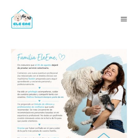
Trámites y Certificados para Viajar con Perros y Gatos
Vacunación y Desparasitación
Consulta Veterinaria
Análisis Clínicos Veterinarios a Domicilio
Servicio de Ecografías y Ecocardiografías para perros y
gatos
Identificación y Documentación para Perros y Gatos
Radiografías, Cirugías, Endoscopias y Limpiezas Dentales
Certificados Oficiales de Salud y Certificados PPP