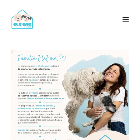
Trámites y Certificados para Viajar con Perros y Gatos
Vacunación y Desparasitación
Consulta Veterinaria
Análisis Clínicos Veterinarios a Domicilio
Servicio de Ecografías y Ecocardiografías para perros y
gatos
Identificación y Documentación para Perros y Gatos
Radiografías, Cirugías, Endoscopias y Limpiezas Dentales
Certificados Oficiales de Salud y Certificados PPP